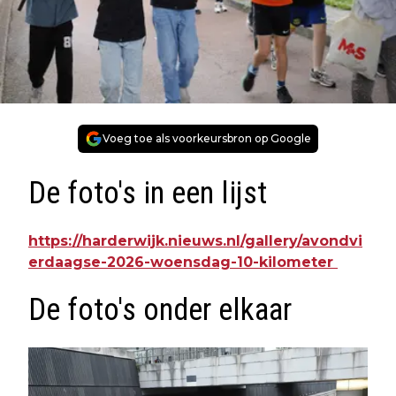
Voeg toe als voorkeursbron op Google
De foto's in een lijst
https://harderwijk.nieuws.nl/gallery/avondvi
erdaagse-2026-woensdag-10-kilometer
De foto's onder elkaar