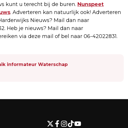
s kunt u terecht bij de buren.
Nunspeet
euws
. Adverteren kan natuurlijk ook! Adverteren
arderwijks Nieuws? Mail dan naar
2. Heb je nieuws? Mail dan naar
bereiken via deze mail of bel naar 06-42022831.
ik informateur Waterschap
Volgend artikel
POLITIEK SLAAT ALARM OVER
SPORTZALEN: LANGE WACHTLIJST BIJ