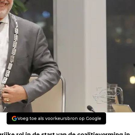
Voeg toe als voorkeursbron op Google
jke rol in de start van de coalitievorming in