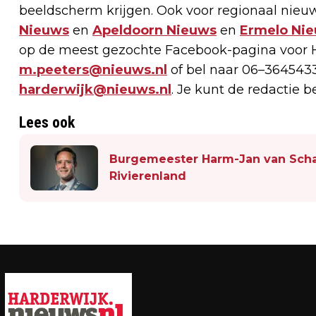
beeldscherm krijgen. Ook voor regionaal nieuw
Nieuws
en
Apeldoorn Nieuws
en
Ermelo Ni
op de meest gezochte Facebook-pagina voor H
m.peeters@nieuws.nl
of bel naar 06–3645433
harderwijk@nieuws.nl
. Je kunt de redactie 
Lees ook
Burgemeester Harm-Jan van Scha
Rivierenland
Vorig artikel
HOTEL IN CENTRUM HARDERWIJK
ONTRUIMD NA NACHTELIJKE BRAND IN