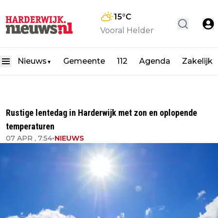
15
°C
Vooral Helder
Nieuws
Gemeente
112
Agenda
Zakelijk
▼
Rustige lentedag in Harderwijk met zon en oplopende
temperaturen
07 APR , 7:54
•
NIEUWS