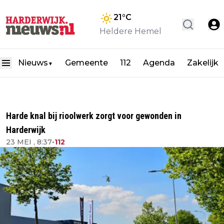
21
°C
Heldere Hemel
Nieuws
Gemeente
112
Agenda
Zakelijk
▼
Harde knal bij rioolwerk zorgt voor gewonden in
Harderwijk
23 MEI , 8:37
•
112