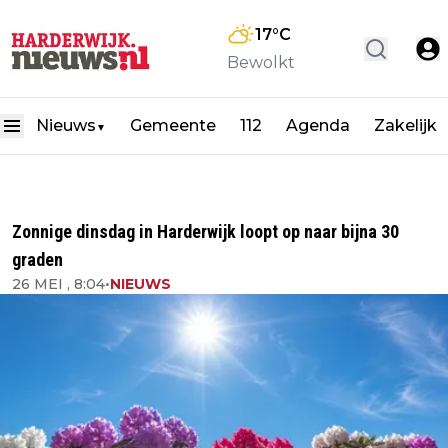
17
°C
Bewolkt
Nieuws
Gemeente
112
Agenda
Zakelijk
▼
Zonnige dinsdag in Harderwijk loopt op naar bijna 30
graden
26 MEI , 8:04
•
NIEUWS