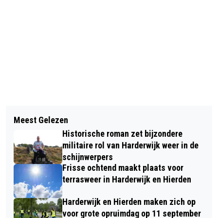
Vorig artikel
Volgend artikel
ZONNIGE DINSDAG IN HARDERWIJK
Meest Gelezen
ONDERNEMERS MOETEN VASTE PLEK
LOOPT OP NAAR BIJNA 30 GRADEN
Historische roman zet bijzondere
KRIJGEN BIJ ENTREE NAAR DE
militaire rol van Harderwijk weer in de
VELUWE
schijnwerpers
Frisse ochtend maakt plaats voor
terrasweer in Harderwijk en Hierden
Harderwijk en Hierden maken zich op
voor grote opruimdag op 11 september