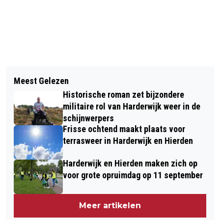
Vorig artikel
Volgend artikel
MEER RUIMTE VOOR DEFENSIE
Meest Gelezen
DELICIO MAAKT BUFFET KIEZEN
VRAAGT OM SLIMME KEUZES
Historische roman zet bijzondere
MAKKELIJKER MET SLIMME ONLINE
militaire rol van Harderwijk weer in de
TOOL
schijnwerpers
Frisse ochtend maakt plaats voor
terrasweer in Harderwijk en Hierden
Harderwijk en Hierden maken zich op
voor grote opruimdag op 11 september
Meer artikelen