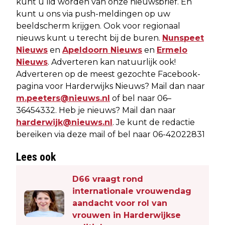
kunt u lid worden van onze nieuwsbrief. En
kunt u ons via push-meldingen op uw
beeldscherm krijgen. Ook voor regionaal
nieuws kunt u terecht bij de buren.
Nunspeet
Nieuws
en
Apeldoorn Nieuws
en
Ermelo
Nieuws
. Adverteren kan natuurlijk ook!
Adverteren op de meest gezochte Facebook-
pagina voor Harderwijks Nieuws? Mail dan naar
m.peeters@nieuws.nl
of bel naar 06–
36454332. Heb je nieuws? Mail dan naar
harderwijk@nieuws.nl
. Je kunt de redactie
bereiken via deze mail of bel naar 06-42022831
Lees ook
D66 vraagt rond
internationale vrouwendag
aandacht voor rol van
vrouwen in Harderwijkse